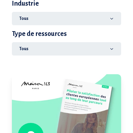
Industrie
Tous
Type de ressources
Tous
Piloter
la
satisfaction
client
tout
au
long