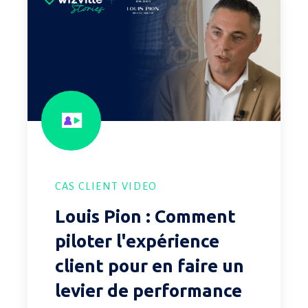
Pion
:
Comment
piloter
l'expérience
client
pour
en
faire
un
CAS CLIENT VIDEO
levier
Louis Pion : Comment
de
performance
piloter l'expérience
?
client pour en faire un
levier de performance