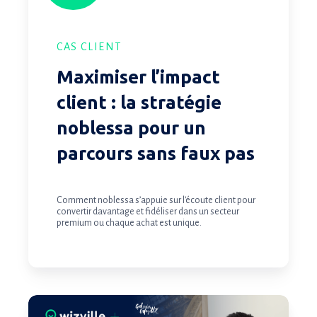
un
parcours
sans
CAS CLIENT
faux
Maximiser l’impact
pas
client : la stratégie
noblessa pour un
parcours sans faux pas
Comment noblessa s’appuie sur l’écoute client pour
convertir davantage et fidéliser dans un secteur
premium ou chaque achat est unique.
Louis