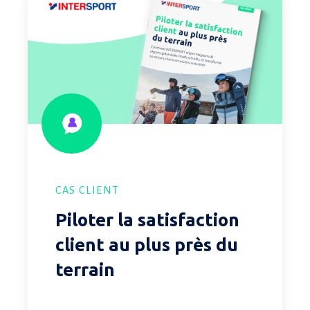
la
satisfaction
client
au
plus
près
du
terrain
CAS CLIENT
Piloter la satisfaction
client au plus près du
terrain