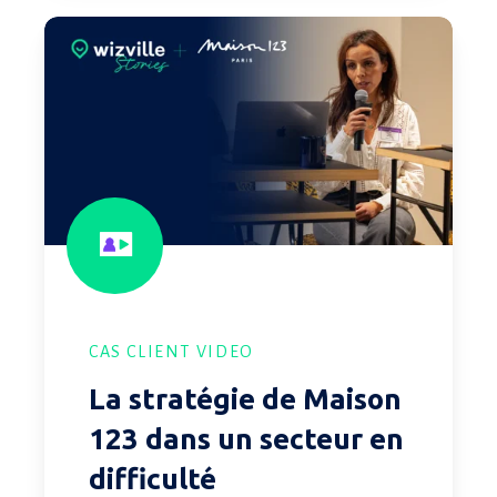
La
stratégie
de
Maison
123
dans
un
secteur
en
difficulté
CAS CLIENT VIDEO
La stratégie de Maison
123 dans un secteur en
difficulté