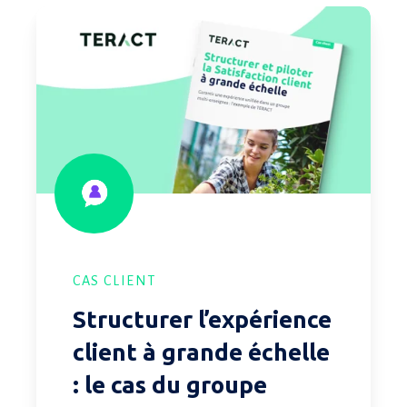
Structurer
l’expérience
client
à
grande
échelle
:
le
cas
du
groupe
CAS CLIENT
TERACT
Structurer l’expérience
client à grande échelle
: le cas du groupe