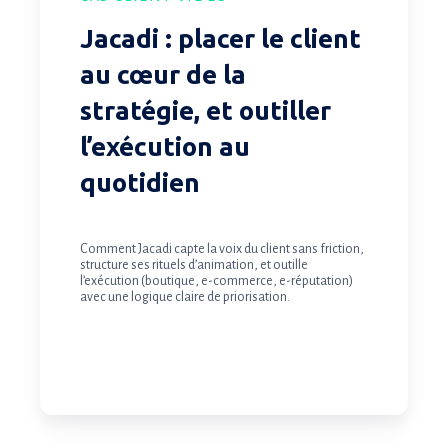
outiller
Jacadi : placer le client
l’exécution
au
au cœur de la
quotidien
stratégie, et outiller
l’exécution au
quotidien
Comment Jacadi capte la voix du client sans friction,
structure ses rituels d’animation, et outille
l’exécution (boutique, e-commerce, e-réputation)
avec une logique claire de priorisation.