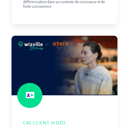
différenciation dans un contexte de croissance et de
forte concurrence
Otera
mise
sur
les
avis
clients
pour
se
démarquer
CAS CLIENT VIDÉO