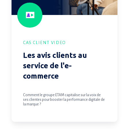
l'e-
commerce
CAS CLIENT VIDEO
Les avis clients au
service de l'e-
commerce
Comment le groupe ETAM capitalise sur la voix de
ses clientes pour booster la performance digitale de
la marque ?