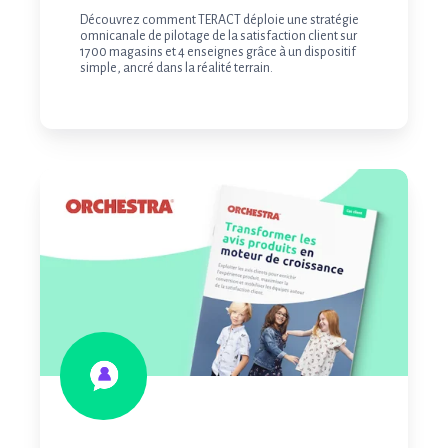
Découvrez comment TERACT déploie une stratégie
omnicanale de pilotage de la satisfaction client sur
1700 magasins et 4 enseignes grâce à un dispositif
simple, ancré dans la réalité terrain.
Transformer
les
avis
produits
en
moteur
de
croissance