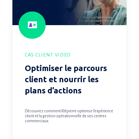
et
nourrir
les
plans
d’actions
CAS CLIENT VIDEO
Optimiser le parcours
client et nourrir les
plans d’actions
Découvrez comment Klépierre optimise l'expérience
client et la gestion opérationnelle de ses centres
commerciaux.