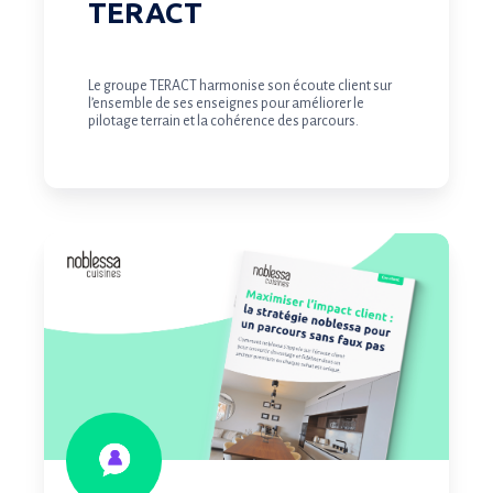
TERACT
Le groupe TERACT harmonise son écoute client sur
l’ensemble de ses enseignes pour améliorer le
pilotage terrain et la cohérence des parcours.
Maximiser
l’impact
client
:
la
stratégie
noblessa
pour