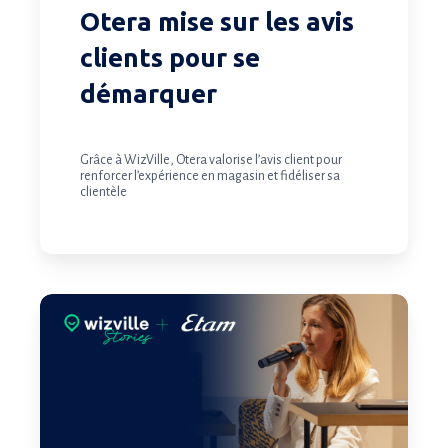
Otera mise sur les avis
clients pour se
démarquer
Grâce à WizVille, Otera valorise l’avis client pour
renforcer l’expérience en magasin et fidéliser sa
clientèle
Les
avis
clients
au
service
de