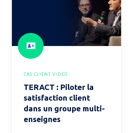
Piloter
la
satisfaction
client
dans
un
groupe
multi-
enseignes
CAS CLIENT VIDEO
TERACT : Piloter la
satisfaction client
dans un groupe multi-
enseignes