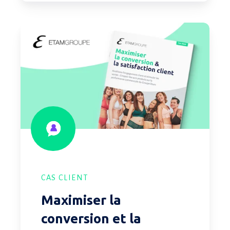
Maximiser
la
conversion
et
la
satisfaction
client
CAS CLIENT
Maximiser la
conversion et la