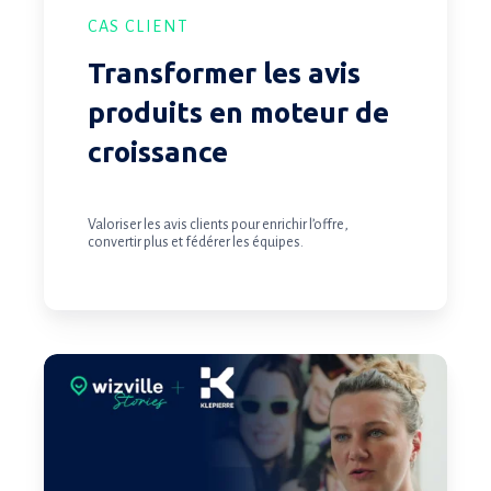
CAS CLIENT
Transformer les avis
produits en moteur de
croissance
Valoriser les avis clients pour enrichir l’offre,
convertir plus et fédérer les équipes.
Optimiser
le
parcours
client