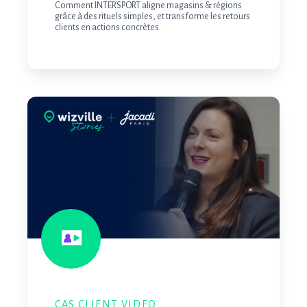
Comment INTERSPORT aligne magasins & régions
grâce à des rituels simples, et transforme les retours
clients en actions concrètes.
Jacadi
:
placer
le
client
au
cœur
de
la
stratégie,
et
CAS CLIENT VIDEO