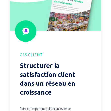
client
dans
un
réseau
en
croissance
CAS CLIENT
Structurer la
satisfaction client
dans un réseau en
croissance
Faire de l’expérience client un levier de