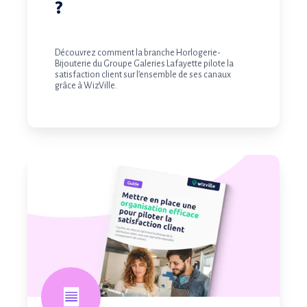
?
Découvrez comment la branche Horlogerie-
Bijouterie du Groupe Galeries Lafayette pilote la
satisfaction client sur l’ensemble de ses canaux
grâce à WizVille.
RACI:
les
rôles
clés
dans
le
pilotage
de