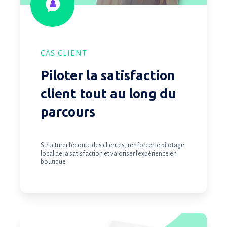
du
parcours
CAS CLIENT
Piloter la satisfaction
client tout au long du
parcours
Structurer l’écoute des clientes, renforcer le pilotage
local de la satisfaction et valoriser l’expérience en
boutique
Piloter