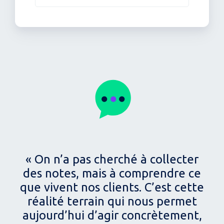
La branche Horlogerie / Bijouterie des Galeries Lafayette
regroupe deux réseaux principaux : Louis Pion,
spécialiste accessible et tendance, et Royal Quartz,
positionné luxe multimarques. Elle gère également
l’activité centrale d’achat bijouterie pour l’ensemble des
Galeries Lafayette, en centre-ville et en aéroports. Le
pilotage de l’expérience client est placé au cœur de la
stratégie de performance.
« On n’a pas cherché à collecter
des notes, mais à comprendre ce
que vivent nos clients. C’est cette
réalité terrain qui nous permet
aujourd’hui d’agir concrètement,