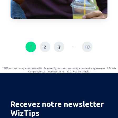
1
2
3
...
10
* NPS est une marque déposée et Net Promoter System est une marque de service appartenant à Bain &
Company, Inc., Satmetrix Systems, Inc. et Fred Reichheld.
Recevez notre newsletter
WizTips