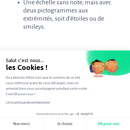
Une échelle sans note, mais avec
deux pictogrammes aux
extrémités, soit d'étoiles ou de
smileys.
Salut c'est nous...
les Cookies !
Support
On a attendu d'être sûrs que le contenu de ce site
vous intéresse avant de vous déranger, mais on
Questionnaire CSAT (blog)
aimerait bien vous accompagner pendant votre visite...
C'est OK pour vous ?
Échelle de Likert
Lire la politique de confidentialité
Consentements certifiés par
RGPD
Non merci
Je choisis
OK pour moi