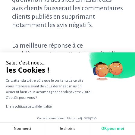
avis clients fausserait les commentaires
clients publiés en supprimant
notamment les avis négatifs.
La meilleure réponse à ce
problème reste les attestations établies
par des tiers de confiance se
Salut c'est nous...
les Cookies !
conformant à la norme AFNOR « Avis
de consommateurs » NF Z74-501, tels
On a attendu d'être sûrs que le contenu de ce site
que
TrustVille
.
vous intéresse avant de vous déranger, mais on
aimerait bien vous accompagner pendant votre visite...
C'est OK pour vous ?
Lire la politique de confidentialité
Ceux-là prennent en charge la
publication des avis (que ce soit sur
Consentements certifiés par
votre site ou sur un site tiers) et
RGPD
Non merci
Je choisis
OK pour moi
garantissent la fiabilité des avis publiés.