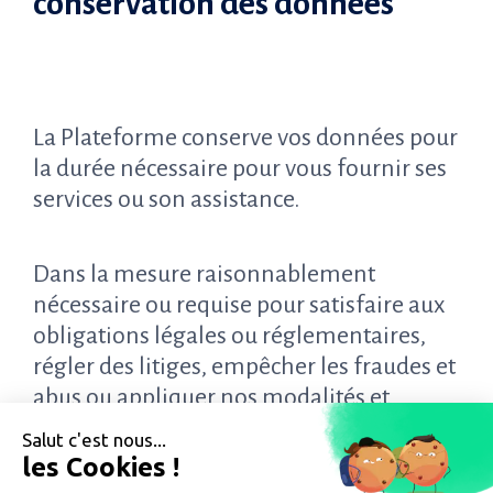
conservation des données
La Plateforme conserve vos données pour
la durée nécessaire pour vous fournir ses
services ou son assistance.
Dans la mesure raisonnablement
nécessaire ou requise pour satisfaire aux
obligations légales ou réglementaires,
régler des litiges, empêcher les fraudes et
abus ou appliquer nos modalités et
conditions, nous pouvons également
Salut c'est nous...
conserver certaines de vos informations
les Cookies !
si nécessaire, même après que vous ayez