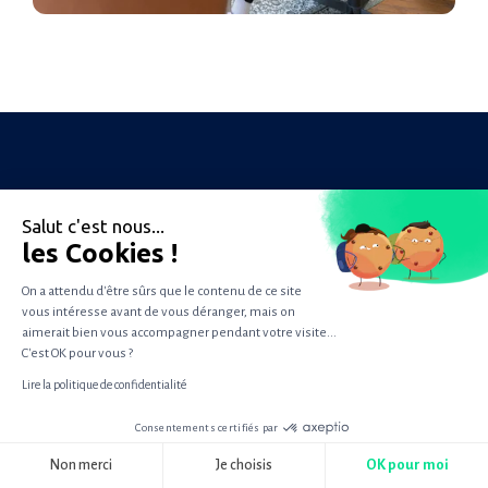
Salut c'est nous...
Envie de rejoindre l'aventure ?
les Cookies !
On a attendu d'être sûrs que le contenu de ce site
Consultez notre page recrutement sur
vous intéresse avant de vous déranger, mais on
Welcome To The jungle.
aimerait bien vous accompagner pendant votre visite...
C'est OK pour vous ?
Lire la politique de confidentialité
Consulter
Consentements certifiés par
RGPD
Non merci
Je choisis
OK pour moi