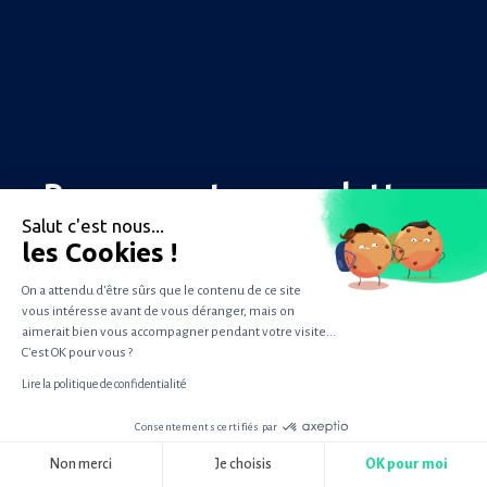
Recevez notre newsletter
WizTips
Salut c'est nous...
les Cookies !
1 conseil par semaine pour manager
On a attendu d'être sûrs que le contenu de ce site
vous intéresse avant de vous déranger, mais on
efficacement votre satisfaction client.
aimerait bien vous accompagner pendant votre visite...
C'est OK pour vous ?
Lire la politique de confidentialité
Email professionnel
*
Consentements certifiés par
RGPD
Non merci
Je choisis
OK pour moi