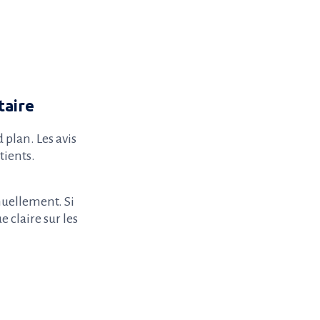
taire
 plan. Les avis
tients.
anuellement. Si
 claire sur les