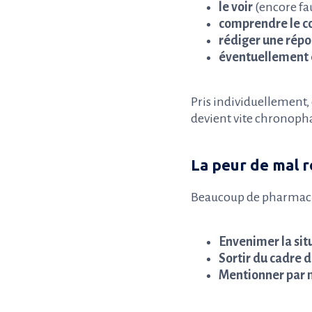
le voir
(encore fau
comprendre le c
rédiger une répo
éventuellement e
Pris individuellement, 
devient vite chronoph
La peur de mal 
Beaucoup de pharmacien
Envenimer la sit
Sortir du cadre 
Mentionner par 