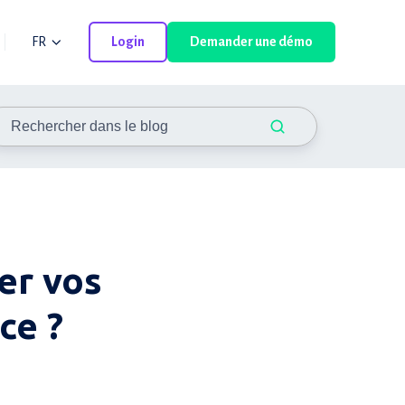
FR
Login
Demander une démo
er vos
ce ?