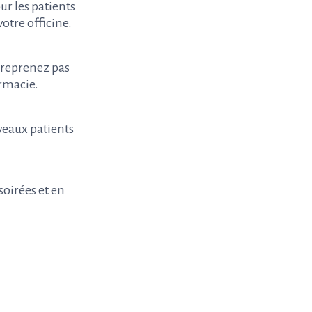
ur les patients
votre officine.
 reprenez pas
armacie.
uveaux patients
oirées et en