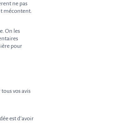
èrent ne pas
ient mécontent.
e. On les
entaires
mière pour
 tous vos avis
dée est d’avoir