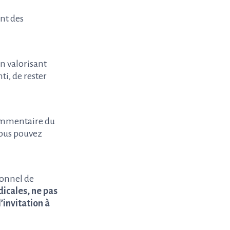
ant des
n valorisant
ti, de rester
commentaire du
vous pouvez
ionnel de
dicales, ne pas
’invitation à