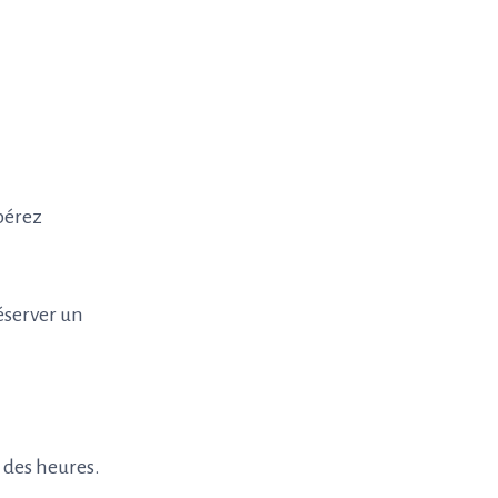
epérez
éserver un
r des heures.