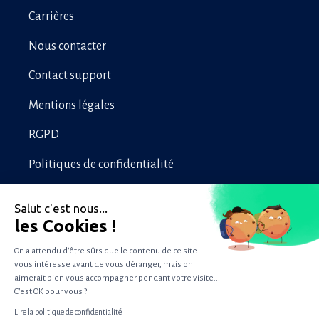
Carrières
Nous contacter
Contact support
Mentions légales
RGPD
Politiques de confidentialité
Salut c'est nous...
les Cookies !
NPS est une marque déposée et Net Promoter System est une marque de service
appartenant à Bain & Company, Inc., Satmetrix Systems, Inc. et Fred Reichheld.
On a attendu d'être sûrs que le contenu de ce site
vous intéresse avant de vous déranger, mais on
Copyright © WizVille
aimerait bien vous accompagner pendant votre visite...
C'est OK pour vous ?
Lire la politique de confidentialité