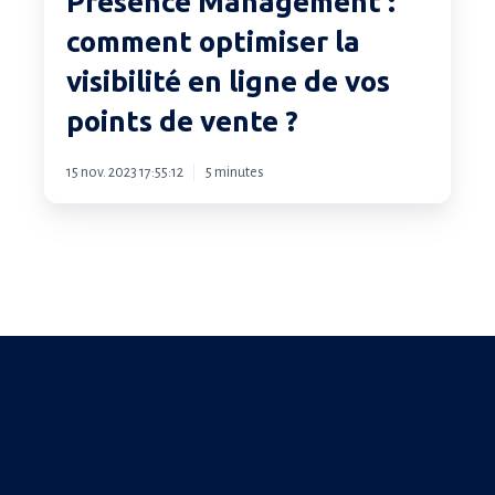
Presence Management :
optimiser
comment optimiser la
la
visibilité en ligne de vos
visibilité
en
points de vente ?
ligne
de
15 nov. 2023 17:55:12
5 minutes
vos
points
de
vente ?