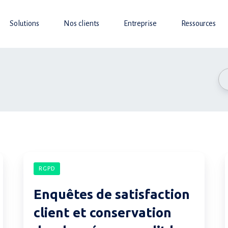
Solutions
Nos clients
Entreprise
Ressources
Enquêtes
RGPD
de
satisfaction
Enquêtes de satisfaction
client
client et conservation
et