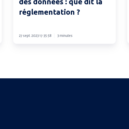
des données : que dit la
conservation
des
réglementation ?
données :
que
dit
27 sept. 2023 17:35:58
3 minutes
la
réglementation ?