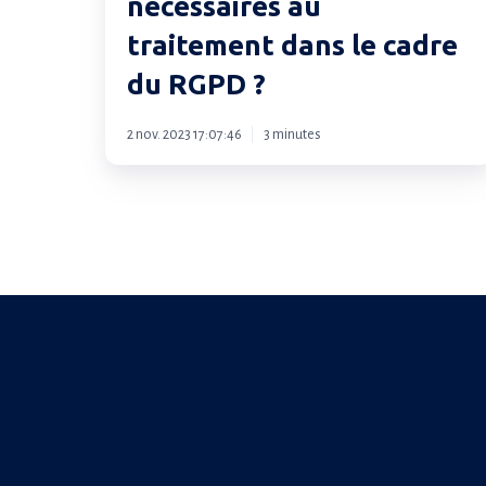
nécessaires au
données
nécessaires
traitement dans le cadre
au
du RGPD ?
traitement
dans
2 nov. 2023 17:07:46
3 minutes
le
cadre
du
RGPD
?