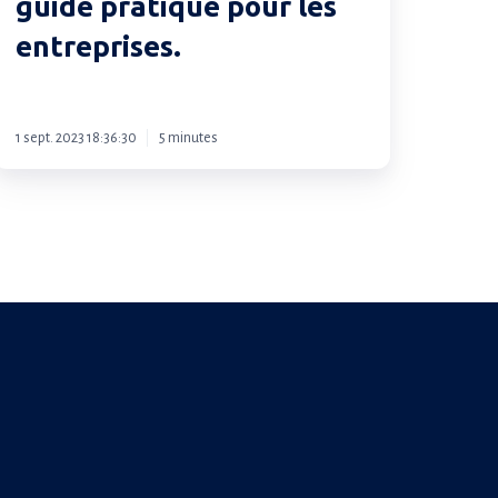
guide pratique pour les
le
RGPD
entreprises.
:
un
guide
1 sept. 2023 18:36:30
5 minutes
pratique
pour
les
entreprises.