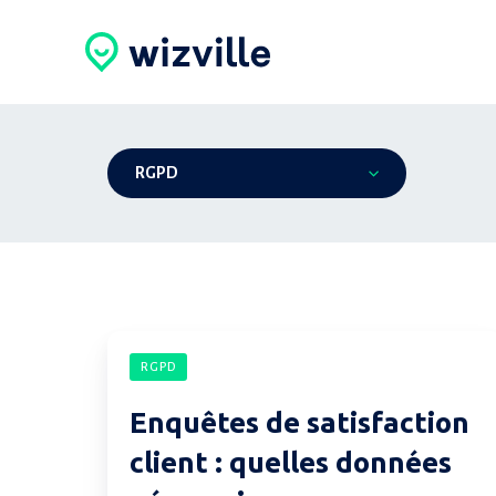
RGPD
Enquêtes
RGPD
de
satisfaction
Enquêtes de satisfaction
client :
client : quelles données
quelles