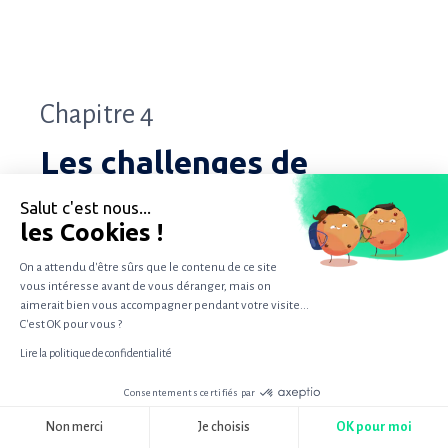
Chapitre 4
Les challenges de
l'approche omnicanale
Salut c'est nous...
les Cookies !
On a attendu d'être sûrs que le contenu de ce site
vous intéresse avant de vous déranger, mais on
Une approche omnicanale présente
aimerait bien vous accompagner pendant votre visite...
C'est OK pour vous ?
cependant son lot de défis.
Lire la politique de confidentialité
Consentements certifiés par
Tout d'abord, il est crucial de bien gérer
RGPD
Non merci
Je choisis
OK pour moi
les données client à travers les