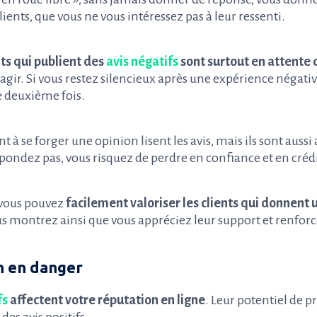
lients, que vous ne vous intéressez pas à leur ressenti.
nts qui publient des
avis négatifs
sont surtout en attente
réagir. Si vous restez silencieux après une expérience négat
e deuxième fois.
t à se forger une opinion lisent les avis, mais ils sont aussi 
pondez pas, vous risquez de perdre en confiance et en crédi
vous pouvez
facilement valoriser les clients qui donnent u
us montrez ainsi que vous appréciez leur support et renforce
n en danger
fs
affectent votre réputation en ligne
. Leur potentiel de p
 des avis positifs.