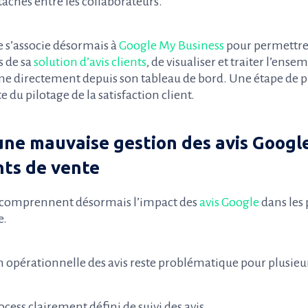
 tâches entre les collaborateurs.
e s’associe désormais à
Google My Business
pour permettre
s de sa
solution d’avis clients
, de visualiser et traiter l’ense
rme directement depuis son tableau de bord. Une étape de pl
 du pilotage de la satisfaction client.
’une mauvaise gestion des avis Googl
nts de vente
x comprennent désormais l’impact des
avis Google
dans les
e.
on opérationnelle des avis reste problématique pour plusieur
cess clairement défini de suivi des avis