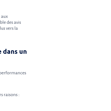
 aux
mble des avis
us vers la
e dans un
 performances
s raisons :