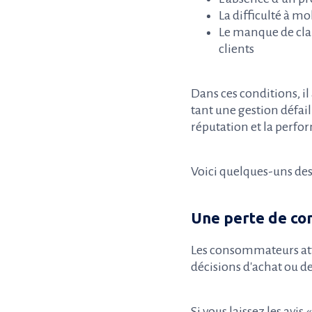
La difficulté à mob
Le manque de clar
clients
Dans ces conditions, il a
tant une gestion défail
réputation et la perf
Voici quelques-uns des
Une perte de con
Les consommateurs att
décisions d'achat ou de
Si vous laissez les avi