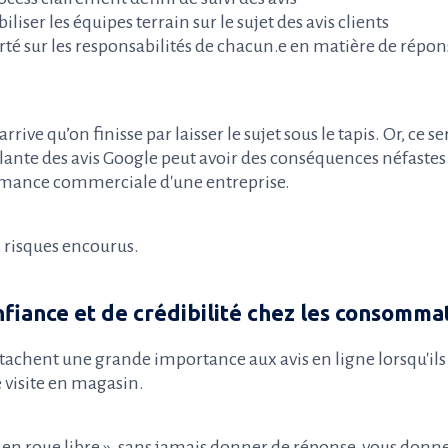
iliser les équipes terrain sur le sujet des avis clients
té sur les responsabilités de chacun.e en matière de répon
rrive qu’on finisse par laisser le sujet sous le tapis. Or, ce s
lante des avis Google peut avoir des conséquences néfastes 
ormance commerciale d'une entreprise.
 risques encourus.
fiance et de crédibilité chez les consomma
achent une grande importance aux avis en ligne lorsqu'il
 visite en magasin.
s « en roue libre », sans jamais donner de réponse, vous don