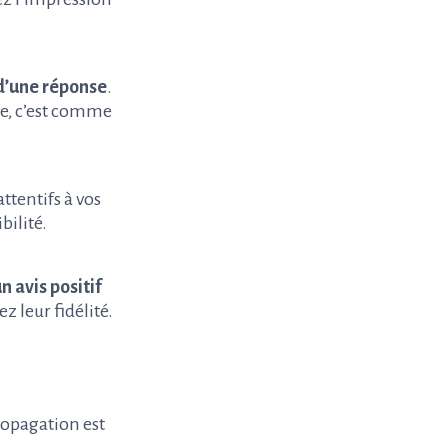
 d’une réponse
.
ive, c’est comme
attentifs à vos
bilité.
n avis positif
z leur fidélité.
ropagation est