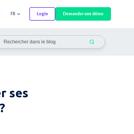
FR
Login
Demander une démo
r ses
?