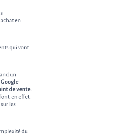
es
 achat en
nts qui vont
uand un
s Google
oint de vente
.
ont, en effet,
sur les
complexité du