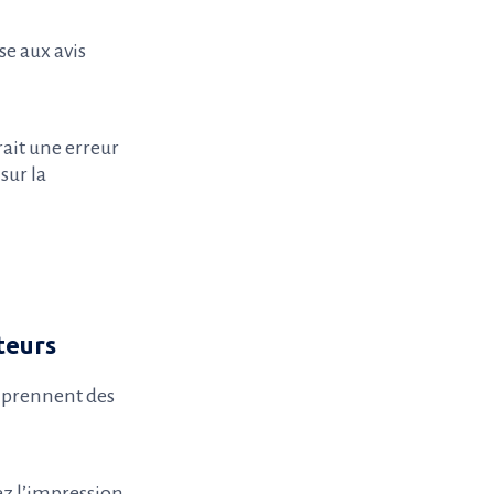
se aux avis
erait une erreur
sur la
teurs
s prennent des
nez l’impression