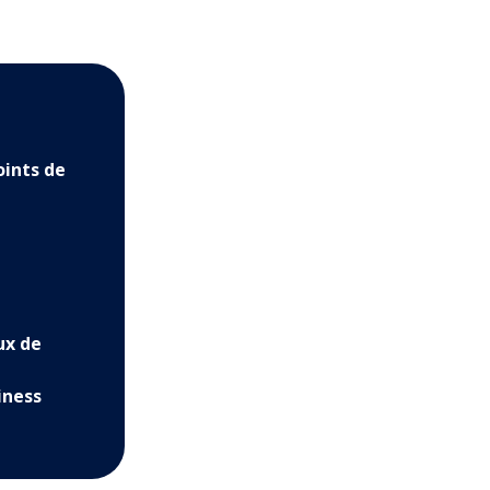
oints de
ux de
iness