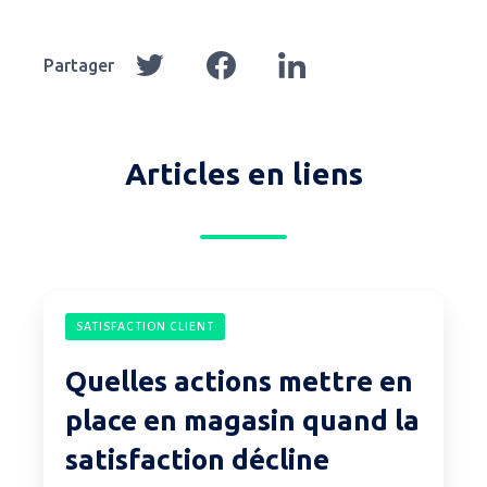
Partager
Partager
Partager
Partager
sur
sur
sur
Twitter
Facebook
LinkedIn
Articles en liens
Quelles
SATISFACTION CLIENT
actions
mettre
Quelles actions mettre en
en
place en magasin quand la
place
satisfaction décline
en