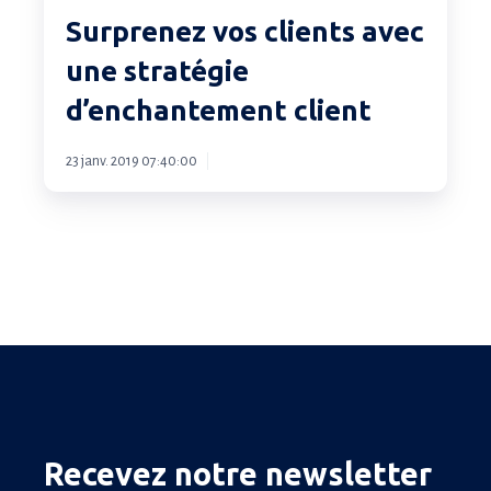
clients
Surprenez vos clients avec
avec
une stratégie
une
d’enchantement client
stratégie
d’enchantement
23 janv. 2019 07:40:00
client
Recevez notre newsletter