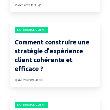
magasin
25 oct. 2024 12:38:45
quand
la
satisfaction
Comment
décline
EXPÉRIENCE CLIENT
construire
une
Comment construire une
stratégie
stratégie d'expérience
d'expérience
client cohérente et
client
cohérente
efficace ?
et
efficace
19 avr. 2022 09:50:00
?
Surprenez
EXPÉRIENCE CLIENT
vos