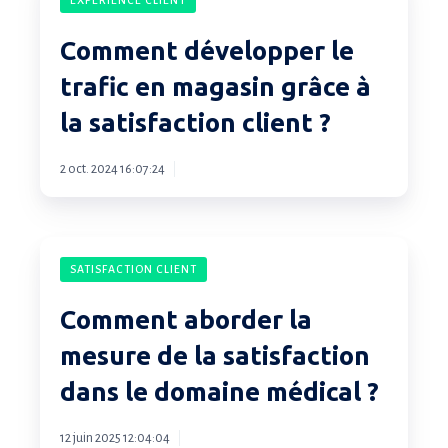
développer
le
Comment développer le
trafic
trafic en magasin grâce à
en
la satisfaction client ?
magasin
grâce
2 oct. 2024 16:07:24
à
la
satisfaction
Comment
client
SATISFACTION CLIENT
aborder
?
la
Comment aborder la
mesure
mesure de la satisfaction
de
dans le domaine médical ?
la
satisfaction
12 juin 2025 12:04:04
dans