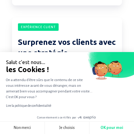
le
domaine
Surprenez
médical
EXPÉRIENCE CLIENT
vos
?
clients
Surprenez vos clients avec
avec
une stratégie
une
d’enchantement client
Salut c'est nous...
stratégie
les Cookies !
d’enchantement
23 janv. 2019 07:40:00
client
On a attendu d'être sûrs que le contenu de ce site
vous intéresse avant de vous déranger, mais on
aimerait bien vous accompagner pendant votre visite...
C'est OK pour vous ?
Lire la politique de confidentialité
Consentements certifiés par
RGPD
Non merci
Je choisis
OK pour moi