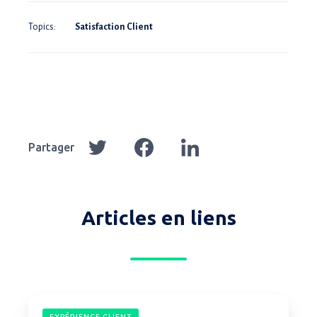
Topics:
Satisfaction Client
Partager
Partager
Partager
Partager
sur
sur
sur
Twitter
Facebook
LinkedIn
Articles en liens
Comment
EXPÉRIENCE CLIENT