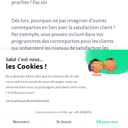
proches ? Pas sûr.
Dès lors, pourquoi ne pas imaginer d’autres
contreparties en lien avec la satisfaction client ?
Par exemple, vous pouvez inclure dans vos
programmes des contreparties pour les clients
qui présentent les niveaux de satisfaction les
plus élevés. En « chouchoutant » vos clients
Salut c'est nous...
promoteurs, vous maximisez vos chances qu’ils
les Cookies !
passent de l’intention de recommandation à la
recommandation effective.
On a attendu d'être sûrs que le contenu de ce site
vous intéresse avant de vous déranger, mais on
aimerait bien vous accompagner pendant votre visite...
C'est OK pour vous ?
Dans le même esprit, vous pouvez accorder des
points fidélité supplémentaires à ceux qui
Lire la politique de confidentialité
partagent régulièrement leur avis sur vos
Consentements certifiés par
produits. Ainsi, vous les encouragez à partager
RGPD
leurs impressions et vous récompensez une
Non merci
Je choisis
OK pour moi