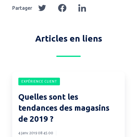
Partager
Partager
Partager
Partager
sur
sur
sur
Twitter
Facebook
LinkedIn
Articles en liens
Quelles
EXPÉRIENCE CLIENT
sont
les
Quelles sont les
tendances
tendances des magasins
des
de 2019 ?
magasins
de
4 janv. 2019 08:45:00
2019