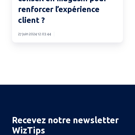
en
renforcer l’expérience
magasin
pour
client ?
renforcer
l’expérience
27 juin 2024 12:03:44
client ?
Recevez notre newsletter
WizTips