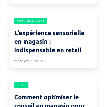
?
L’expérience
EXPÉRIENCE CLIENT
sensorielle
en
L’expérience sensorielle
magasin
en magasin :
:
indispensable en retail
indispensable
en
24 déc. 2018 06:00:00
retail
Comment
RETAIL
optimiser
le
Comment optimiser le
conseil
conseil en magasin pour