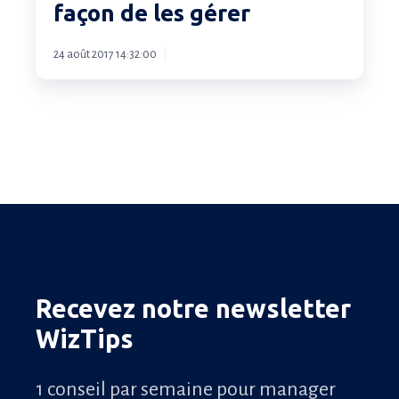
façon de les gérer
et
la
24 août 2017 14:32:00
meilleure
façon
de
les
gérer
Recevez notre newsletter
WizTips
1 conseil par semaine pour manager