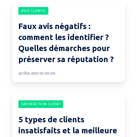
Faux
AVIS CLIENTS
avis
négatifs
Faux avis négatifs :
:
comment les identifier ?
comment
Quelles démarches pour
les
identifier
préserver sa réputation ?
?
Quelles
20 févr. 2017 07:00:00
démarches
pour
5
préserver
SATISFACTION CLIENT
types
sa
de
réputation
5 types de clients
clients
?
insatisfaits et la meilleure
insatisfaits