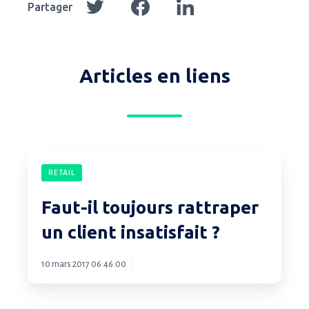
Partager
sur
sur
sur
Twitter
Facebook
LinkedIn
Articles en liens
Faut-
RETAIL
il
toujours
Faut-il toujours rattraper
rattraper
un client insatisfait ?
un
client
10 mars 2017 06:46:00
insatisfait
?