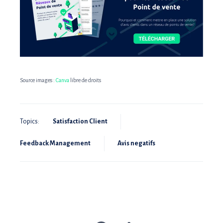
Source images :
Canva
libre de droits
Topics:
Satisfaction Client
Feedback Management
Avis negatifs
Partager
Partager
Partager