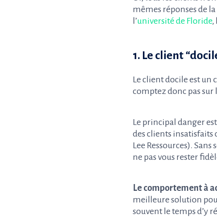
mêmes réponses de la p
l’
université de Floride
,
1. Le client “docil
Le client docile est un 
comptez donc pas sur 
Le principal danger es
des clients insatisfait
Lee Ressources). Sans so
ne pas vous rester fidè
Le comportement à a
meilleure solution pour
souvent le temps d’y r