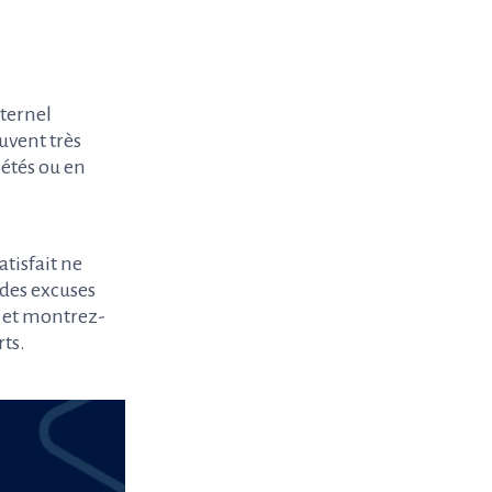
éternel
uvent très
pétés ou en
atisfait ne
des excuses
, et montrez-
rts.