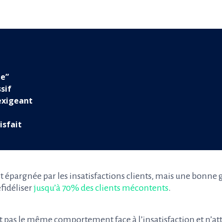
le”
ssif
 exigeant
e
isfait
t épargnée par les insatisfactions clients, mais une bonne 
fidéliser
jusqu’à 70% des clients mécontents
.
ont pas le même comportement face à l’insatisfaction et n’at