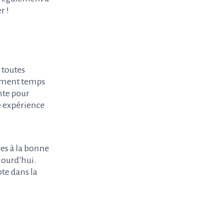
r !
n toutes
sement temps
nte pour
e expérience
res à la bonne
jourd’hui.
pte dans la