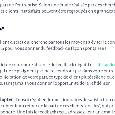
art de l’entreprise. Selon une étude réalisée par des cherc
 les clients insatisfaits peuvent être regroupés en 5 grandes 
e”
client discret qui cherche par tous les moyens à éviter le con
lui pour vous donner du feedback de façon spontanée !
t ici de confondre absence de feedback négatif et
satisfactio
s qui ne se plaignent pas ne reviendront pas dans votre entr
llicitation de votre part, ce type de client plutôt silencieu
le, sans jamais vous donner l’opportunité de le refidéliser.
dopter
: L’envoi régulier de questionnaires de satisfaction re
 obtenir un retour de la part de ces clients “dociles”, qui p
épondre. Une fois le feedback reçu, adressez-leur un email 