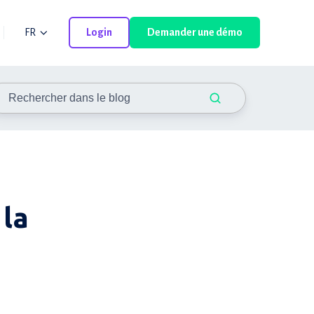
FR
Login
Demander une démo
 la