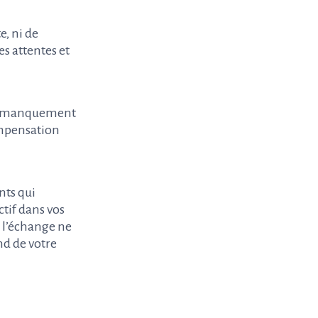
e, ni de
s attentes et
 ou manquement
compensation
nts qui
tif dans vos
 l’échange ne
nd de votre