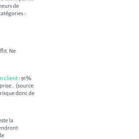
heurs de
catégories :
flit. Ne
n client
: 91%
eprise… (source
x risque donc de
ste la
rendront
de