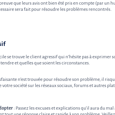
reuve que leurs avis ont bien été pris en compte (par un hu
cessaire sera fait pour résoudre les problèmes rencontrés.
sif
cile se trouve le client agressif qui n’hésite pas à exprimer
entendre et quelles que soient les circonstances.
sfaisante n’est trouvée pour résoudre son problème, il risq
 votre société sur les réseaux sociaux, forums et autres pl
dopter
: Passez les excuses et explications qu’il aura du mal
ant tout une réponse claire et rapide à son problème. Veill