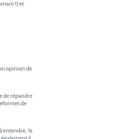
main !) et
 son opinion de
ue de répandre
ateformes de
 à entendre, le
ez également à