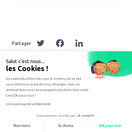
Partager
Partager
Partager
Partager
sur
sur
sur
Twitter
Facebook
LinkedIn
Salut c'est nous...
les Cookies !
Articles en liens
On a attendu d'être sûrs que le contenu de ce site
vous intéresse avant de vous déranger, mais on
aimerait bien vous accompagner pendant votre visite...
C'est OK pour vous ?
Lire la politique de confidentialité
Retour
RETAIL
sur
Consentements certifiés par
RGPD
l’édition
Non merci
Je choisis
OK pour moi
Retour sur l’édition 2022