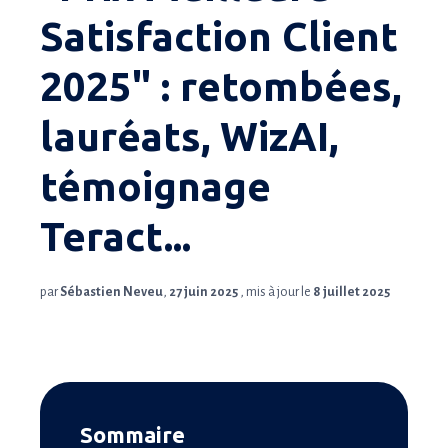
Satisfaction Client
2025" : retombées,
lauréats, WizAI,
témoignage
Teract...
par
Sébastien Neveu
,
27 juin 2025
, mis à jour le
8 juillet 2025
Sommaire